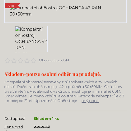
Akce
Ohodnotit produkt
Skladem-pouze osobní odběr na prodejně.
Kompaktní ohňostroj sestavený z různobarevných a zvukových
efektů. Počet ran ohňostroje je 42 o průměru 30+50MM. Celá show
trvá 58 vteřin. Vzdálenost diváků od ohňostroje je minimálně 60M.
Směr výmetu je rovno vzhůru a do stran. Kategorie nebezpečí je č.3
- prodej od 21 let. Upozornění: Ohňostroje ...
celý popis
Dostupnost
Skladem 1 ks
Cena před
2 269 Kč