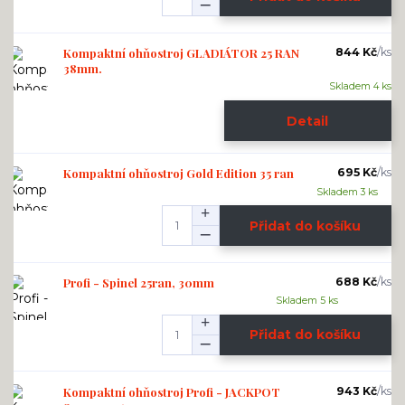
Kompaktní ohňostroj GLADIÁTOR 25 RAN
844 Kč
/
ks
38mm.
Skladem 4 ks
Detail
Kompaktní ohňostroj Gold Edition 35 ran
695 Kč
/
ks
Skladem 3 ks
Přidat do košíku
Profi - Spinel 25ran, 30mm
688 Kč
/
ks
Skladem 5 ks
Přidat do košíku
Kompaktní ohňostroj Profi - JACKPOT
943 Kč
/
ks