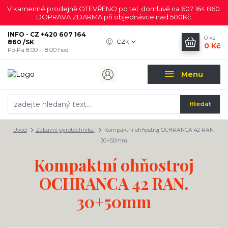
V kamenné prodejně OTEVŘENO po tel. domluvě na 607 164 860.
DOPRAVA ZDARMA při objednávce nad 500Kč.
INFO - CZ +420 607 164
0
ks
860 /SK
CZK
0 Kč
Po-Pa 8 00 - 18 00 hod
Menu
Hledat
Úvod
Zábavní pyrotechnika.
Kompaktní ohňostroj OCHRANCA 42 RAN.
30+50mm
Kompaktní ohňostroj
OCHRANCA 42 RAN.
30+50mm