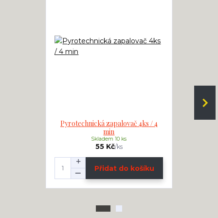
Pyrotechnická zapalovač 4ks / 4
Elektric
min
Skladem 10 ks
55 Kč
/
ks
Přidat do košíku