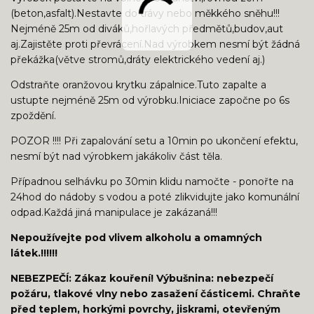
(beton,asfalt).Nestavte do trávy nebo měkkého sněhu!!!
Nejméně 25m od diváků,hořlavých předmětů,budov,aut
aj.Zajistěte proti převrácení.Nad výrobkem nesmí být žádná
překážka(větve stromů,dráty elektrického vedení aj.)
Odstraňte oranžovou krytku zápalnice.Tuto zapalte a
ustupte nejméně 25m od výrobku.Iniciace započne po 6s
zpoždění.
POZOR !!!! Při zapalování setu a 10min po ukončení efektu,
nesmí být nad výrobkem jakákoliv část těla.
Případnou selhávku po 30min klidu namočte - ponořte na
24hod do nádoby s vodou a poté zlikvidujte jako komunální
odpad.Každá jiná manipulace je zakázaná!!!
Nepoužívejte pod vlivem alkoholu a omamných
látek.!!!!!!
NEBEZPEČÍ: Zákaz kouření! Výbušnina: nebezpečí
požáru, tlakové vlny nebo zasažení částicemi. Chraňte
před teplem, horkými povrchy, jiskrami, otevřeným