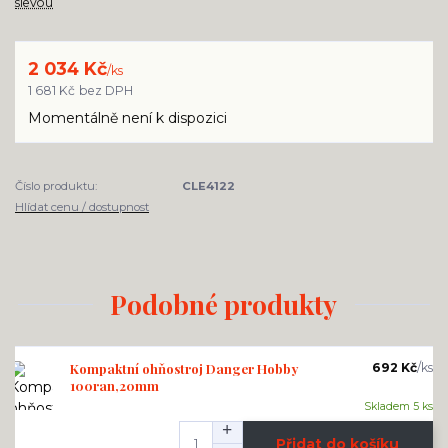
slevou
2 034 Kč
/
ks
1 681 Kč
bez DPH
Momentálně není k dispozici
Číslo produktu:
CLE4122
Hlídat cenu / dostupnost
Podobné produkty
Kompaktní ohňostroj Danger Hobby
692 Kč
/
ks
100ran,20mm
Skladem 5 ks
Přidat do košíku