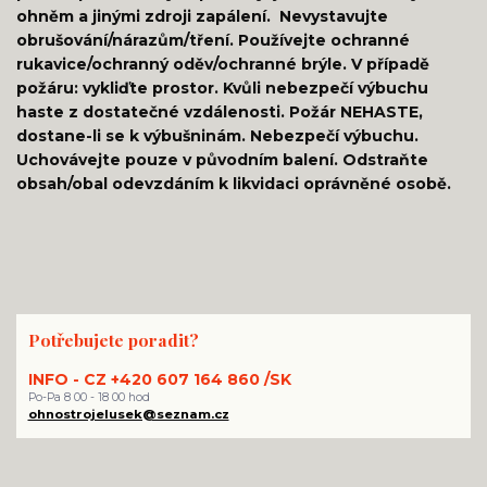
ohněm a jinými zdroji zapálení. Nevystavujte
obrušování/nárazům/tření. Používejte ochranné
rukavice/ochranný oděv/ochranné brýle. V případě
požáru: vykliďte prostor. Kvůli nebezpečí výbuchu
haste z dostatečné vzdálenosti. Požár NEHASTE,
dostane-li se k výbušninám. Nebezpečí výbuchu.
Uchovávejte pouze v původním balení. Odstraňte
obsah/obal odevzdáním k likvidaci oprávněné osobě.
Potřebujete poradit?
INFO - CZ +420 607 164 860 /SK
Po-Pa 8 00 - 18 00 hod
ohnostrojelusek@seznam.cz