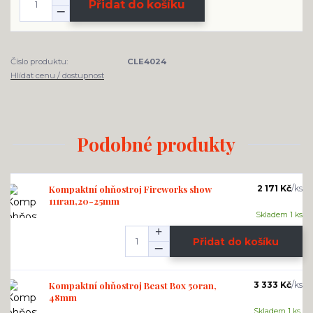
Přidat do košíku
Číslo produktu:
CLE4024
Hlídat cenu / dostupnost
Podobné produkty
Kompaktní ohňostroj Fireworks show
2 171 Kč
/
ks
111ran,20-25mm
Skladem 1 ks
Přidat do košíku
Kompaktní ohňostroj Beast Box 50ran,
3 333 Kč
/
ks
48mm
Skladem 1 ks