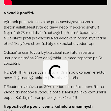
Návod k použití.
Výrobek postavte na volné prostranství,rovnou zem
(beton,asfalt).Nestavte do trávy nebo měkkého sněhu!!!
Nejméně 25m od diváků,hořlavých předmětů,budov,aut
aj.Zajistěte proti převrácení.Nad výrobkem nesmí být žádná
překážka(větve stromů,dráty elektrického vedení aj.)
Odstraňte oranžovou krytku zápalnice.Tuto zapalte a
ustupte nejméně 25m od výrobku.Iniciace započne po 6s
zpoždění.
POZOR !!!! Při zapalování setu a 10min po ukončení efektu,
nesmí být nad výrobkem jakákoliv část těla.
Případnou selhávku po 30min klidu namočte - ponořte na
24hod do nádoby s vodou a poté zlikvidujte jako komunální
odpad.Každá jiná manipulace je zakázaná!!!
Nepoužívejte pod vlivem alkoholu a omamných