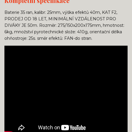
Kompletní specifikace
Baterie 35 ran, kalibr: 25mm, výška efektů 40m, KAT F2,
PRODEJ OD 18 LET, MINIMÁLNÍ VZDÁLENOST PRO
DIVÁKY JE 50m. Rozměr: 275/150x200x175mm, hmotnost:
6kg, množství pyrotechnické slože: 410g, orientační délka
ohňostroje: 25s. směr efektů: FAN-do stran.