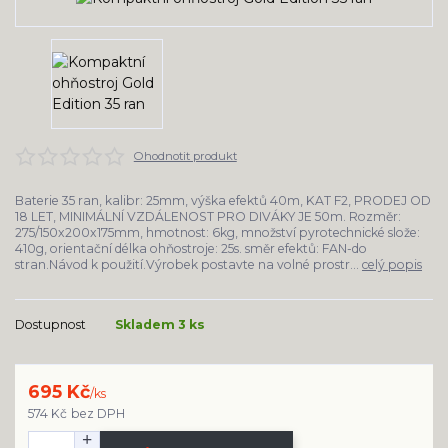
Ohodnotit produkt
Baterie 35 ran, kalibr: 25mm, výška efektů 40m, KAT F2, PRODEJ OD
18 LET, MINIMÁLNÍ VZDÁLENOST PRO DIVÁKY JE 50m. Rozměr:
275/150x200x175mm, hmotnost: 6kg, množství pyrotechnické slože:
410g, orientační délka ohňostroje: 25s. směr efektů: FAN-do
stran.Návod k použití.Výrobek postavte na volné prostr...
celý popis
Dostupnost
Skladem 3 ks
695 Kč
/
ks
574 Kč
bez DPH