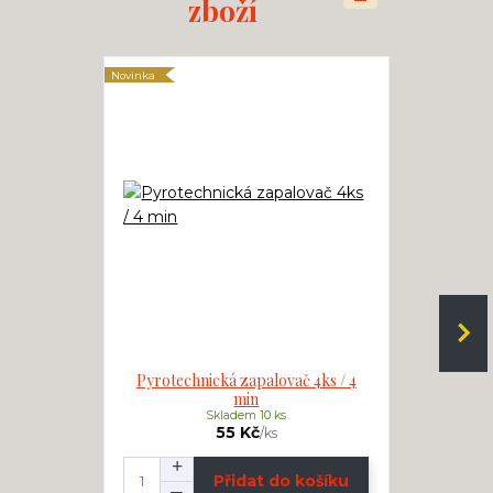
zboží
Novinka
Novinka
Pyrotechnická zapalovač 4ks / 4
Elektric
min
Skladem 10 ks
55 Kč
/
ks
Přidat do košíku