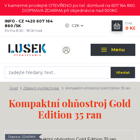
V kamenné prodejně OTEVŘENO po tel. domluvě na 607 164 860.
DOPRAVA ZDARMA při objednávce nad 500Kč.
INFO - CZ +420 607 164
0
ks
860 /SK
CZK
0 Kč
Po-Pa 8 00 - 18 00 hod
Menu
Hledat
Úvod
Zábavní pyrotechnika.
Kompaktní ohňostroj Gold Edition 35 ran
Kompaktní ohňostroj Gold
Edition 35 ran
Doprava ZDARMA