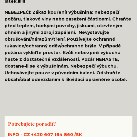
látek.!!!!!!
NEBEZPEČÍ: Zákaz kouření! Výbušnina: nebezpečí
požáru, tlakové vlny nebo zasažení částicemi. Chraňte
před teplem, horkými povrchy, jiskrami, otevřeným
ohněm a jinými zdroji zapálení. Nevystavujte
obrušování/nárazům/tření. Používejte ochranné
rukavice/ochranný oděv/ochranné brýle. V případě
požáru: vykliďte prostor. Kvůli nebezpečí výbuchu
haste z dostatečné vzdálenosti. Požár NEHASTE,
dostane-li se k výbušninám. Nebezpečí výbuchu.
Uchovávejte pouze v původním balení. Odstraňte
obsah/obal odevzdáním k likvidaci oprávněné osobě.
Potřebujete poradit?
INFO - CZ +420 607 164 860 /SK