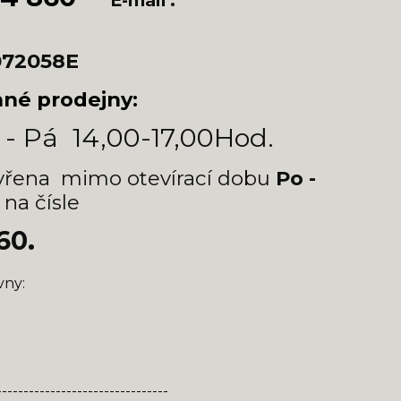
E-mail :
072058E
né prodejny:
 - Pá 14,00-17,00Hod.
vřena mimo otevírací dobu
Po -
 na čísle
60.
vny:
--------------------------------