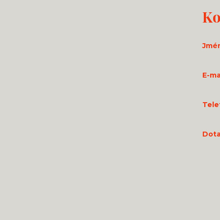
Ko
Jmé
E-mai
Tele
Dota