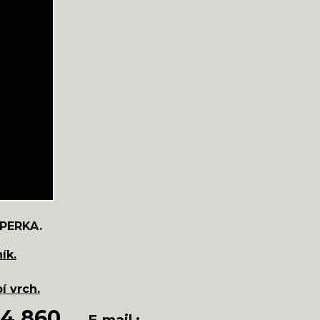
MPERKA.
ík.
í vrch.
64 860