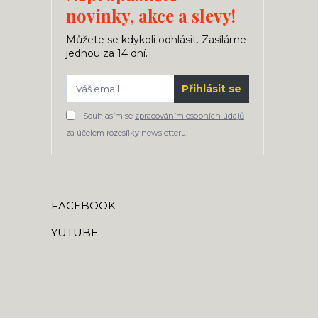
novinky, akce a slevy!
Můžete se kdykoli odhlásit. Zasíláme
jednou za 14 dní.
Přihlásit se
Souhlasím se
zpracováním osobních údajů
za účelem rozesílky newsletteru.
FACEBOOK
YUTUBE