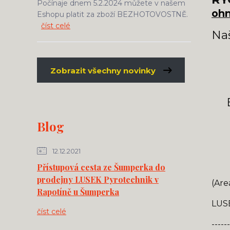
Počínaje dnem 5.2.2024 můžete v našem
ohn
Eshopu platit za zboží BEZHOTOVOSTNĚ.
číst celé
Na
Zobrazit všechny novinky
E
Blog
12.12.2021
Přístupová cesta ze Šumperka do
prodejny LUSEK Pyrotechnik v
(Are
Rapotíně u Šumperka
LUSE
číst celé
------