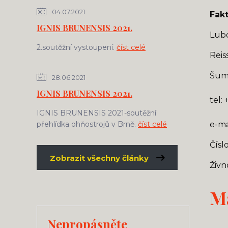
04.07.2021
Fakt
IGNIS BRUNENSIS 2021.
Lub
2.soutěžní vystoupení.
číst celé
Reis
Šump
28.06.2021
IGNIS BRUNENSIS 2021.
tel:
IGNIS BRUNENSIS 2021-soutěžní
přehlídka ohňostrojů v Brně.
číst celé
e-ma
Čísl
Zobrazit všechny články
Živn
M
Nepropásněte