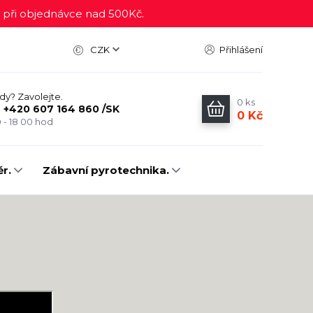
ři objednávce nad 500Kč.
CZK
Přihlášení
ady? Zavolejte.
0
ks
Z +420 607 164 860 /SK
0 Kč
 - 18 00 hod
r.
Zábavní pyrotechnika.