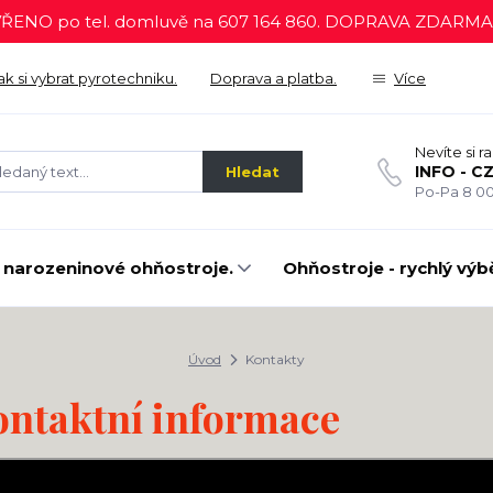
ŘENO po tel. domluvě na 607 164 860. DOPRAVA ZDARMA p
ak si vybrat pyrotechniku.
Doprava a platba.
Více
Nevíte si r
INFO - C
Hledat
Po-Pa 8 00
 narozeninové ohňostroje.
Ohňostroje - rychlý výbě
Úvod
Kontakty
ontaktní informace