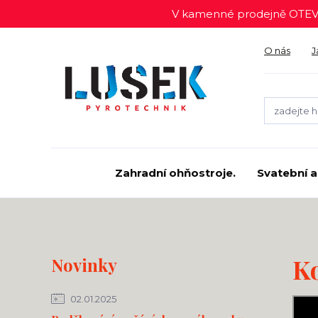
V kamenné prodejně OTEV
O nás
J
Zahradní ohňostroje.
Svatební a
K
Novinky
02.01.2025