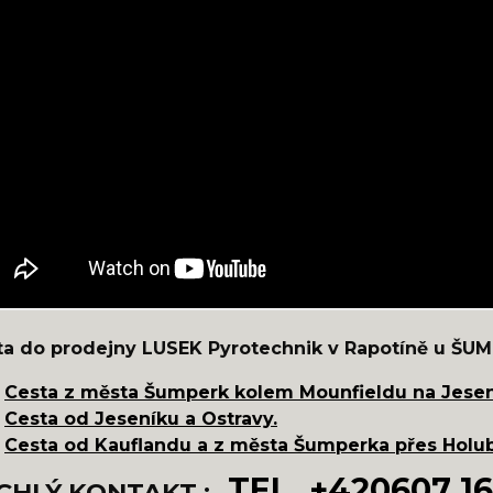
ta do prodejny LUSEK Pyrotechnik v Rapotíně u ŠU
Cesta z města Šumperk kolem Mounfieldu na Jesen
Cesta od Jeseníku a Ostravy.
Cesta od Kauflandu a z města Šumperka přes Holub
TEL. +420
607 1
CHLÝ KONTAKT :