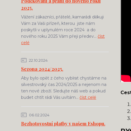
Poděkování a přání do nového roku
2025.
Vážení zákazníci, přátelé, kamarádi děkuji
Vám za Vaši přízeň, kterou jste nám
poskytli v uplynulém roce 2024 a do
nového roku 2025 Vám přeji předev...
číst
celé
22.10.2024
Sezona 2024/2025.
Aby bylo opět z čeho vybírat chystáme na
silvestrovský čas 2024/2025 a nejenom na
ten nové zboží. Sledujte náš web a pokud
Ces
budet chtít rádi Vás uvítám...
číst celé
06.02.2024
Bezhotovostní platby v našem Eshopu.
RY