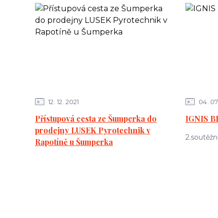
12
12
2021
04
07
Přístupová cesta ze Šumperka do
IGNIS B
prodejny LUSEK Pyrotechnik v
2.soutěžn
Rapotíně u Šumperka