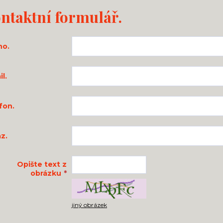
ntaktní formulář.
no.
l.
fon.
z.
Opište text z
obrázku
*
jiný obrázek