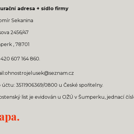
urační adresa + sídlo firmy
omír Sekanina
sova 2456/47
erk , 78701
 +420 607 164 860.
il:ohnostrojelusek@seznam.cz
o účtu: 3511906369/0800 u České spořitelny.
ostenský list je evidován u OŽÚ v Šumperku, jednací čísl
apa.