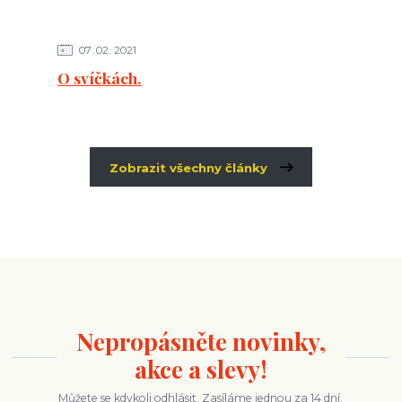
07
02
2021
O svíčkách.
Zobrazit všechny články
Nepropásněte novinky,
akce a slevy!
Můžete se kdykoli odhlásit. Zasíláme jednou za 14 dní.