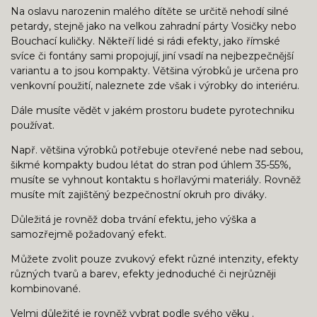
Na oslavu narozenin malého dítěte se určitě nehodí silné
petardy, stejně jako na velkou zahradní párty Vosičky nebo
Bouchací kuličky. Někteří lidé si rádi efekty, jako římské
svíce či fontány sami propojují, jiní vsadí na nejbezpečnější
variantu a to jsou kompakty. Většina výrobků je určena pro
venkovní použití, naleznete zde však i výrobky do interiéru.
Dále musíte vědět v jakém prostoru budete pyrotechniku
používat.
Např. většina výrobků potřebuje otevřené nebe nad sebou,
šikmé kompakty budou létat do stran pod úhlem 35-55%,
musíte se vyhnout kontaktu s hořlavými materiály. Rovněž
musíte mít zajištěný bezpečnostní okruh pro diváky.
Důležitá je rovněž doba trvání efektu, jeho výška a
samozřejmě požadovaný efekt.
Můžete zvolit pouze zvukový efekt různé intenzity, efekty
různých tvarů a barev, efekty jednoduché či nejrůzněji
kombinované.
Velmi důležité je rovněž vybrat podle svého věku .