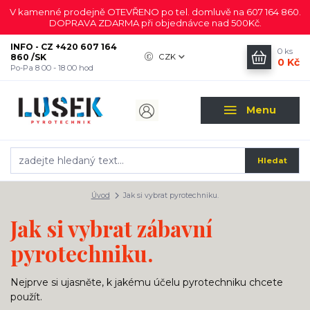
V kamenné prodejně OTEVŘENO po tel. domluvě na 607 164 860.
DOPRAVA ZDARMA při objednávce nad 500Kč.
INFO - CZ +420 607 164
0
ks
860 /SK
CZK
0 Kč
Po-Pa 8 00 - 18 00 hod
Menu
Hledat
Úvod
Jak si vybrat pyrotechniku.
Jak si vybrat zábavní
pyrotechniku.
Nejprve si ujasněte, k jakému účelu pyrotechniku chcete
použít.