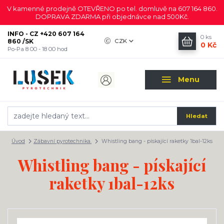
V kamenné prodejně OTEVŘENO po tel. domluvě na 607 164 860.
DOPRAVA ZDARMA při objednávce nad 500Kč.
INFO - CZ +420 607 164
0
ks
860 /SK
CZK
0 Kč
Po-Pa 8 00 - 18 00 hod
Menu
Hledat
Úvod
Zábavní pyrotechnika.
Whistling bang - pískající raketky 1bal-12ks
Whistling bang - pískající
raketky 1bal-12ks