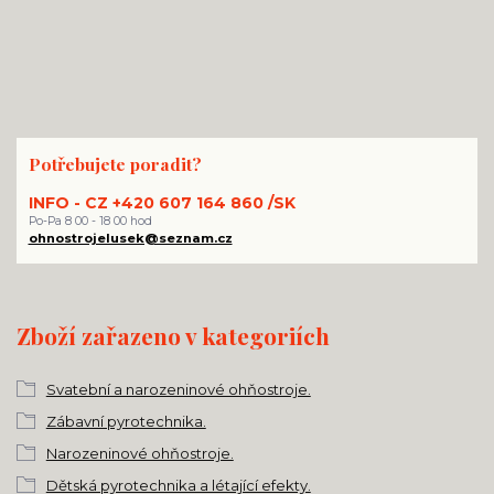
Potřebujete poradit?
INFO - CZ +420 607 164 860 /SK
Po-Pa 8 00 - 18 00 hod
ohnostrojelusek@seznam.cz
Zboží zařazeno v kategoriích
Svatební a narozeninové ohňostroje.
Zábavní pyrotechnika.
Narozeninové ohňostroje.
Dětská pyrotechnika a létající efekty.