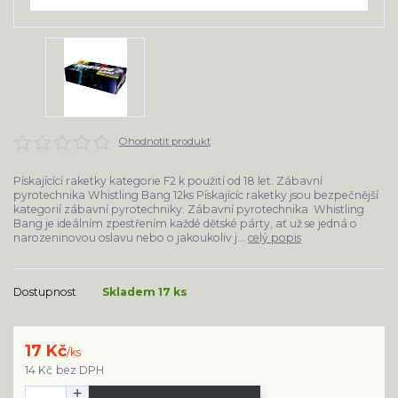
Ohodnotit produkt
Pískajícící raketky kategorie F2 k použití od 18 let. Zábavní
pyrotechnika Whistling Bang 12ks Pískajícíc raketky jsou bezpečnější
kategorií zábavní pyrotechniky. Zábavní pyrotechnika Whistling
Bang je ideálním zpestřením každé dětské párty, ať už se jedná o
narozeninovou oslavu nebo o jakoukoliv j...
celý popis
Dostupnost
Skladem 17 ks
17 Kč
/
ks
14 Kč
bez DPH