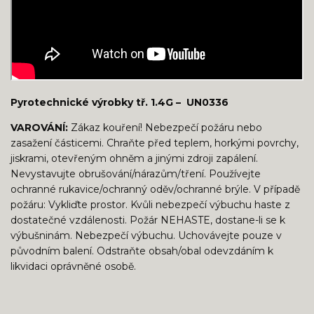
Pyrotechnické výrobky tř. 1.4G – UN0336
VAROVÁNÍ
:
Zákaz kouření! Nebezpečí požáru nebo
zasažení částicemi. Chraňte před teplem, horkými povrchy,
jiskrami, otevřeným ohněm a jinými zdroji zapálení.
Nevystavujte obrušování/nárazům/tření. Používejte
ochranné rukavice/ochranný oděv/ochranné brýle. V případě
požáru: Vykliďte prostor. Kvůli nebezpečí výbuchu haste z
dostatečné vzdálenosti. Požár NEHASTE, dostane-li se k
výbušninám. Nebezpečí výbuchu. Uchovávejte pouze v
původním balení. Odstraňte obsah/obal odevzdáním k
likvidaci oprávněné osobě.