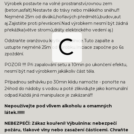
Výrobek postavte na volné prostranství,rovnou zem
(beton,asfalt).Nestavte do trávy nebo měkkého sněhu!!!
Nejméně 25m od diváků,hořlavých předmětů,budov,aut
aj.Zajistěte proti převrácení.Nad výrobkem nesmí být žádná
překážka(větve stromů,dráty elektrického vedení aj.)
Odstraňte oranžovou krytku zápalnice.Tuto zapalte a
ustupte nejméně 25m od výrobku.Iniciace započne po 6s
zpoždění.
POZOR !!!! Při zapalování setu a 10min po ukončení efektu,
nesmí být nad výrobkem jakákoliv část těla.
Případnou selhávku po 30min klidu namočte - ponořte na
24hod do nádoby s vodou a poté zlikvidujte jako komunální
odpad.Každá jiná manipulace je zakázaná!!!
Nepoužívejte pod vlivem alkoholu a omamných
látek.!!!!!!
NEBEZPEČÍ: Zákaz kouření! Výbušnina: nebezpečí
požáru, tlakové vlny nebo zasažení částicemi. Chraňte