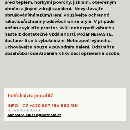
před teplem, horkými povrchy, jiskrami, otevřeným
ohněm a jinými zdroji zapálení. Nevystavujte
obrušování/nárazům/tření. Používejte ochranné
rukavice/ochranný oděv/ochranné brýle. V případě
požáru: vykliďte prostor. Kvůli nebezpečí výbuchu
haste z dostatečné vzdálenosti. Požár NEHASTE,
dostane-li se k výbušninám. Nebezpečí výbuchu.
Uchovávejte pouze v původním balení. Odstraňte
obsah/obal odevzdáním k likvidaci oprávněné osobě.
Potřebujete poradit?
INFO - CZ +420 607 164 860 /SK
Po-Pa 8 00 - 18 00 hod
ohnostrojelusek@seznam.cz