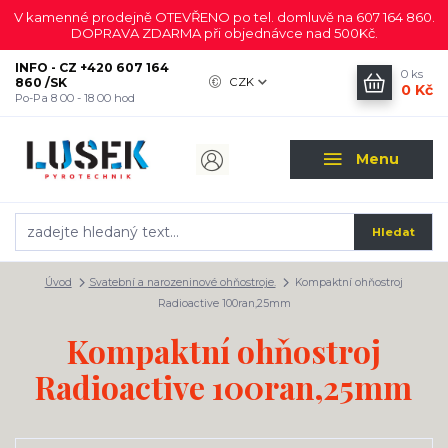
V kamenné prodejně OTEVŘENO po tel. domluvě na 607 164 860.
DOPRAVA ZDARMA při objednávce nad 500Kč.
INFO - CZ +420 607 164
0
ks
860 /SK
CZK
0 Kč
Po-Pa 8 00 - 18 00 hod
Menu
Hledat
Úvod
Svatební a narozeninové ohňostroje.
Kompaktní ohňostroj
Radioactive 100ran,25mm
Kompaktní ohňostroj
Radioactive 100ran,25mm