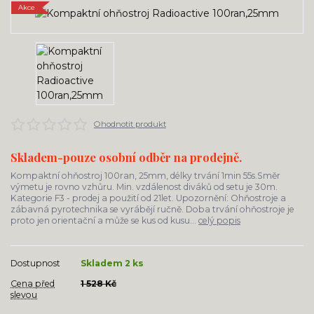
Akce
Ohodnotit produkt
Skladem-pouze osobní odběr na prodejně.
Kompaktní ohňostroj 100ran, 25mm, délky trvání 1min 55s.Směr
výmetu je rovno vzhůru. Min. vzdálenost diváků od setu je 30m.
Kategorie F3 - prodej a použití od 21let. Upozornění: Ohňostroje a
zábavná pyrotechnika se vyrábějí ručně. Doba trvání ohňostroje je
proto jen orientační a může se kus od kusu...
celý popis
Dostupnost
Skladem 2 ks
Cena před
1 528 Kč
slevou