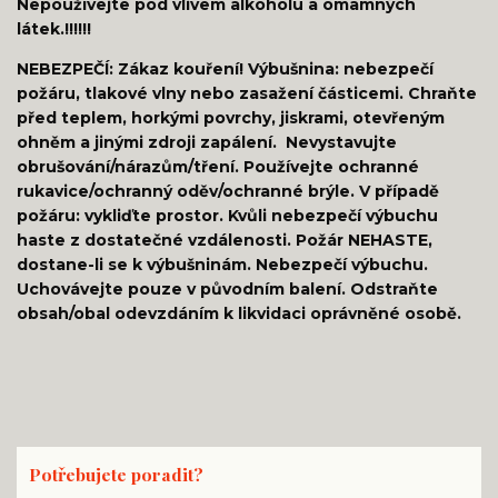
Nepoužívejte pod vlivem alkoholu a omamných
látek.!!!!!!
NEBEZPEČÍ: Zákaz kouření! Výbušnina: nebezpečí
požáru, tlakové vlny nebo zasažení částicemi. Chraňte
před teplem, horkými povrchy, jiskrami, otevřeným
ohněm a jinými zdroji zapálení. Nevystavujte
obrušování/nárazům/tření. Používejte ochranné
rukavice/ochranný oděv/ochranné brýle. V případě
požáru: vykliďte prostor. Kvůli nebezpečí výbuchu
haste z dostatečné vzdálenosti. Požár NEHASTE,
dostane-li se k výbušninám. Nebezpečí výbuchu.
Uchovávejte pouze v původním balení. Odstraňte
obsah/obal odevzdáním k likvidaci oprávněné osobě.
Potřebujete poradit?