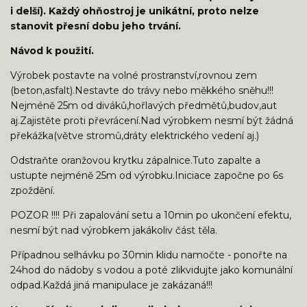
i delší). Každý ohňostroj je unikátní, proto nelze
stanovit přesní dobu jeho trvání.
Návod k použití.
Výrobek postavte na volné prostranství,rovnou zem
(beton,asfalt).Nestavte do trávy nebo měkkého sněhu!!!
Nejméně 25m od diváků,hořlavých předmětů,budov,aut
aj.Zajistěte proti převrácení.Nad výrobkem nesmí být žádná
překážka(větve stromů,dráty elektrického vedení aj.)
Odstraňte oranžovou krytku zápalnice.Tuto zapalte a
ustupte nejméně 25m od výrobku.Iniciace započne po 6s
zpoždění.
POZOR !!!! Při zapalování setu a 10min po ukončení efektu,
nesmí být nad výrobkem jakákoliv část těla.
Případnou selhávku po 30min klidu namočte - ponořte na
24hod do nádoby s vodou a poté zlikvidujte jako komunální
odpad.Každá jiná manipulace je zakázaná!!!