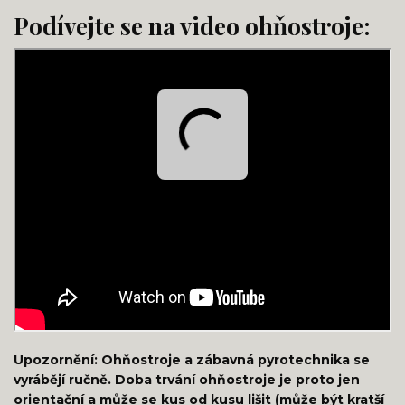
Podívejte se na video ohňostroje:
Upozornění: Ohňostroje a zábavná pyrotechnika se
vyrábějí ručně. Doba trvání ohňostroje je proto jen
orientační a může se kus od kusu lišit (může být kratší