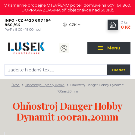
V kamenné prodejně OTEVŘENO po tel. domluvě na 607 164 860.
DOPRAVA ZDARMA při objednávce nad 500Kč.
INFO - CZ +420 607 164
0
ks
860 /SK
CZK
0 Kč
Po-Pa 8 00 - 18 00 hod
Menu
Hledat
Úvod
Ohňostroje - rychlý výběr.
Ohňostroj Danger Hobby Dynamit
100ran,20mm
Ohňostroj Danger Hobby
Dynamit 100ran,20mm