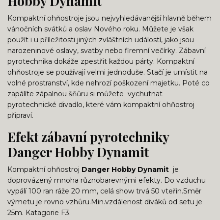
Hobby Dynamit
Kompaktní ohňostroje jsou nejvyhledávanější hlavně během
vánočních svátků a oslav Nového roku. Můžete je však
použít i u příležitosti jiných zvláštních událostí, jako jsou
narozeninové oslavy, svatby nebo firemní večírky. Zábavní
pyrotechnika dokáže zpestřit každou párty. Kompaktní
ohňostroje se používají velmi jednoduše. Stačí je umístit na
volné prostranství, kde nehrozí poškození majetku. Poté co
zapálíte zápalnou šňůru si můžete vychutnat
pyrotechnické divadlo, které vám kompaktní ohňostroj
připraví.
Efekt zábavní pyrotechniky
Danger Hobby Dynamit
Kompaktní ohňostroj
Danger Hobby Dynamit
je
doprovázený mnoha různobarevnými efekty. Do vzduchu
vypálí 100 ran ráže 20 mm, celá show trvá 50 vteřin.Směr
výmetu je rovno vzhůru.Min.vzdálenost diváků od setu je
25m. Katagorie F3.