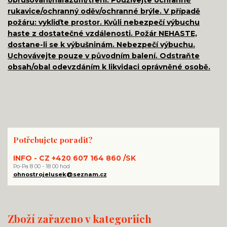
rukavice/ochranný oděv/ochranné brýle. V případě
požáru: vykliďte prostor. Kvůli nebezpečí výbuchu
haste z dostatečné vzdálenosti. Požár NEHASTE,
dostane-li se k výbušninám. Nebezpečí výbuchu.
Uchovávejte pouze v původním balení. Odstraňte
obsah/obal odevzdáním k likvidaci oprávněné osobě.
Potřebujete poradit?
INFO - CZ +420 607 164 860 /SK
Po-Pa 8 00 - 18 00 hod
ohnostrojelusek@seznam.cz
Zboží zařazeno v kategoriích