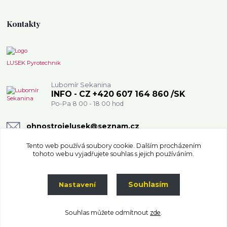
Kontakty
LUSEK Pyrotechnik
Lubomír Sekanina
INFO - CZ +420 607 164 860 /SK
Po-Pa 8 00 - 18 00 hod
ohnostrojelusek@seznam.cz
Tento web používá soubory cookie. Dalším procházením
tohoto webu vyjadřujete souhlas s jejich používáním.
Souhlasím
Nastavení
Souhlas můžete odmítnout
zde
.
Vytvořeno na
Eshop-rychle.cz