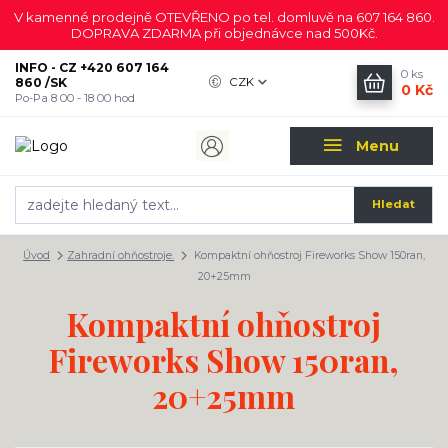
V kamenné prodejně OTEVŘENO po tel. domluvě na 607 164 860.
DOPRAVA ZDARMA při objednávce nad 500Kč.
INFO - CZ +420 607 164
0
ks
860 /SK
CZK
0 Kč
Po-Pa 8 00 - 18 00 hod
Menu
Hledat
Úvod
Zahradní ohňostroje.
Kompaktní ohňostroj Fireworks Show 150ran,
20+25mm
Kompaktní ohňostroj
Fireworks Show 150ran,
20+25mm