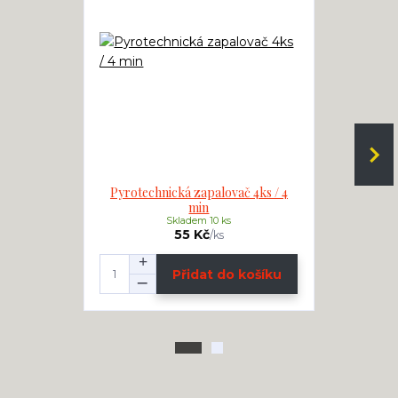
Pyrotechnická zapalovač 4ks / 4
Elektric
min
Skladem 10 ks
55 Kč
/
ks
Přidat do košíku