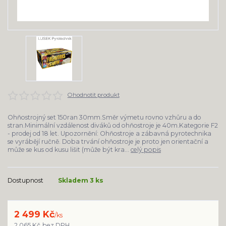
Ohodnotit produkt
Ohňostrojný set 150ran 30mm.Směr výmetu rovno vzhůru a do
stran.Minimální vzdálenost diváků od ohňostroje je 40m.Kategorie F2
- prodej od 18 let. Upozornění: Ohňostroje a zábavná pyrotechnika
se vyrábějí ručně. Doba trvání ohňostroje je proto jen orientační a
může se kus od kusu lišit (může být kra...
celý popis
Dostupnost
Skladem 3 ks
2 499 Kč
/
ks
2 065 Kč
bez DPH