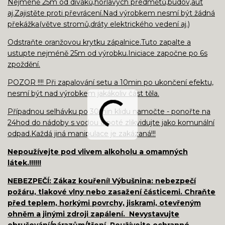
Nejméně 25m od diváků,hořlavých předmětů,budov,aut
aj.Zajistěte proti převrácení.Nad výrobkem nesmí být žádná
překážka(větve stromů,dráty elektrického vedení aj.)
Odstraňte oranžovou krytku zápalnice.Tuto zapalte a
ustupte nejméně 25m od výrobku.Iniciace započne po 6s
zpoždění.
POZOR !!!! Při zapalování setu a 10min po ukončení efektu,
nesmí být nad výrobkem jakákoliv část těla.
Případnou selhávku po 30min klidu namočte - ponořte na
24hod do nádoby s vodou a poté zlikvidujte jako komunální
odpad.Každá jiná manipulace je zakázaná!!!
Nepoužívejte pod vlivem alkoholu a omamných
látek.!!!!!!
NEBEZPEČÍ: Zákaz kouření! Výbušnina: nebezpečí
požáru, tlakové vlny nebo zasažení částicemi. Chraňte
před teplem, horkými povrchy, jiskrami, otevřeným
ohněm a jinými zdroji zapálení. Nevystavujte
obrušování/nárazům/tření. Používejte ochranné