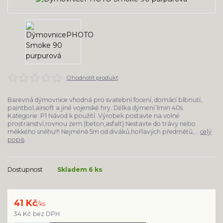
Ohodnotit produkt
Barevná dýmovnice vhodná pro svatební focení, domácí blbnutí,
paintbol,airsoft a jiné vojenské hry. Délka dýmení 1min 40s.
Kategorie: P1 Návod k použití. Výrobek postavte na volné
prostranství,rovnou zem (beton,asfalt).Nestavte do trávy nebo
měkkého sněhu!!! Nejméně 5m od diváků,hořlavých předmětů,...
celý
popis
Dostupnost
Skladem 6 ks
41 Kč
/
ks
34 Kč
bez DPH