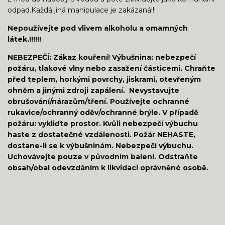
odpad.Každá jiná manipulace je zakázaná!!!
Nepoužívejte pod vlivem alkoholu a omamných
látek.!!!!!!
NEBEZPEČÍ: Zákaz kouření! Výbušnina: nebezpečí
požáru, tlakové vlny nebo zasažení částicemi. Chraňte
před teplem, horkými povrchy, jiskrami, otevřeným
ohněm a jinými zdroji zapálení. Nevystavujte
obrušování/nárazům/tření. Používejte ochranné
rukavice/ochranný oděv/ochranné brýle. V případě
požáru: vykliďte prostor. Kvůli nebezpečí výbuchu
haste z dostatečné vzdálenosti. Požár NEHASTE,
dostane-li se k výbušninám. Nebezpečí výbuchu.
Uchovávejte pouze v původním balení. Odstraňte
obsah/obal odevzdáním k likvidaci oprávněné osobě.