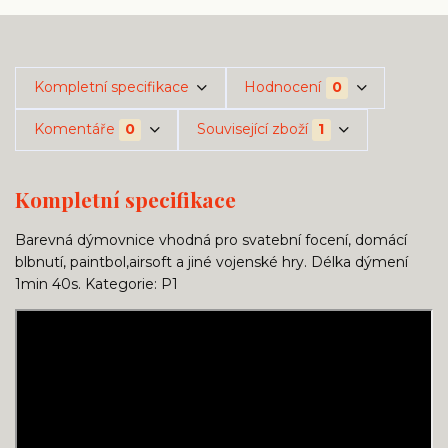
Kompletní specifikace
Hodnocení
0
Komentáře
0
Související zboží
1
Kompletní specifikace
Barevná dýmovnice vhodná pro svatební focení, domácí
blbnutí, paintbol,airsoft a jiné vojenské hry. Délka dýmení
1min 40s. Kategorie: P1