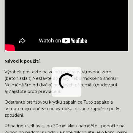
Návod k použití.
Výrobek postavte na volné prostranství,rovnou zem
(beton,asfalt).Nestavte do trávy nebo měkkého sněhu!!!
Nejméně 5m od diváků,hořlavých předmětů,budov,aut
aj.Zajistěte proti převrácení.
Odstraňte oranžovou krytku zápalnice.Tuto zapalte a
ustupte nejméně 5m od výrobku.Iniciace započne po 6s
zpoždění.
Případnou selhávku po 30min klidu namočte - ponořte na
24hod do nádoby s vodou a poté zlikvidujte jako komunální