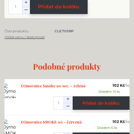
Přidat do košíku
Číslo produktu:
CLE7038P
Hlídat cenu / dostupnost
Podobné produkty
Dýmovnice Smoke 90 sec. - zelená
102 Kč
/
ks
Skladem 10 ks
Přidat do košíku
Dýmovnice SMOKE 90 - červená
102 Kč
/
ks
Skladem 6 ks