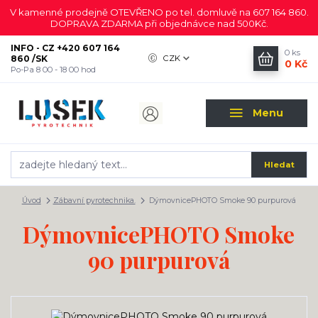
V kamenné prodejně OTEVŘENO po tel. domluvě na 607 164 860.
DOPRAVA ZDARMA při objednávce nad 500Kč.
INFO - CZ +420 607 164
0
ks
860 /SK
CZK
0 Kč
Po-Pa 8 00 - 18 00 hod
Menu
Hledat
Úvod
Zábavní pyrotechnika.
DýmovnicePHOTO Smoke 90 purpurová
DýmovnicePHOTO Smoke
90 purpurová