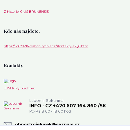
Z historie IGNIS BRUNENSIS.
Kde nás najdete.
https://636282167.eshop-rychle.cz/Kontakty-a2_0.htm
Kontakty
LUSEK Pyrotechnik
Lubomír Sekanina
INFO - CZ +420 607 164 860 /SK
Po-Pa 8 00 - 18 00 hod
ohnostrojelusek@seznam.cz