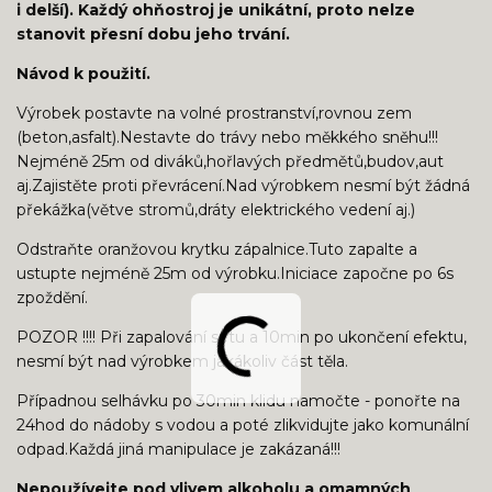
i delší). Každý ohňostroj je unikátní, proto nelze
stanovit přesní dobu jeho trvání.
Návod k použití.
Výrobek postavte na volné prostranství,rovnou zem
(beton,asfalt).Nestavte do trávy nebo měkkého sněhu!!!
Nejméně 25m od diváků,hořlavých předmětů,budov,aut
aj.Zajistěte proti převrácení.Nad výrobkem nesmí být žádná
překážka(větve stromů,dráty elektrického vedení aj.)
Odstraňte oranžovou krytku zápalnice.Tuto zapalte a
ustupte nejméně 25m od výrobku.Iniciace započne po 6s
zpoždění.
POZOR !!!! Při zapalování setu a 10min po ukončení efektu,
nesmí být nad výrobkem jakákoliv část těla.
Případnou selhávku po 30min klidu namočte - ponořte na
24hod do nádoby s vodou a poté zlikvidujte jako komunální
odpad.Každá jiná manipulace je zakázaná!!!
Nepoužívejte pod vlivem alkoholu a omamných