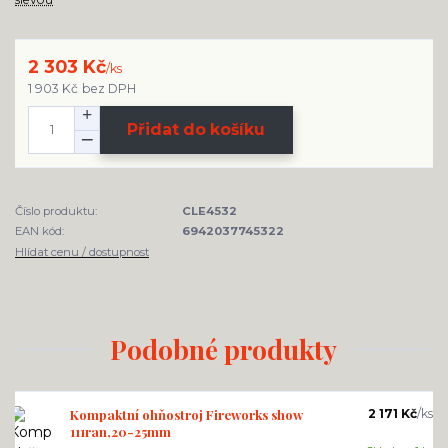
2 303 Kč
/
ks
1 903 Kč
bez DPH
Přidat do košíku
Číslo produktu:
CLE4532
EAN kód:
6942037745322
Hlídat cenu / dostupnost
Podobné produkty
Kompaktní ohňostroj Fireworks show
2 171 Kč
/
ks
111ran,20-25mm