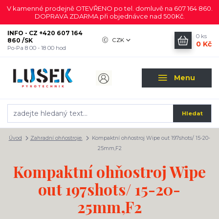
V kamenné prodejně OTEVŘENO po tel. domluvě na 607 164 860.
DOPRAVA ZDARMA při objednávce nad 500Kč.
INFO - CZ +420 607 164
0
ks
860 /SK
CZK
0 Kč
Po-Pa 8 00 - 18 00 hod
Menu
Hledat
Úvod
Zahradní ohňostroje.
Kompaktní ohňostroj Wipe out 197shots/ 15-20-
25mm,F2
Kompaktní ohňostroj Wipe
out 197shots/ 15-20-
25mm,F2