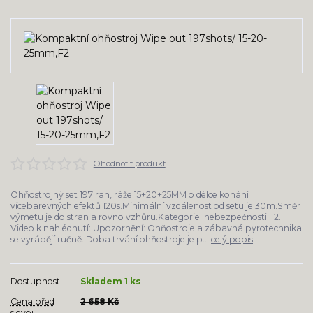
Ohodnotit produkt
Ohňostrojný set 197 ran, ráže 15+20+25MM o délce konání
vícebarevných efektů 120s.Minimální vzdálenost od setu je 30m.Směr
výmetu je do stran a rovno vzhůru.Kategorie nebezpečnosti F2.
Video k nahlédnutí: Upozornění: Ohňostroje a zábavná pyrotechnika
se vyrábějí ručně. Doba trvání ohňostroje je p...
celý popis
Dostupnost
Skladem 1 ks
Cena před
2 658 Kč
slevou