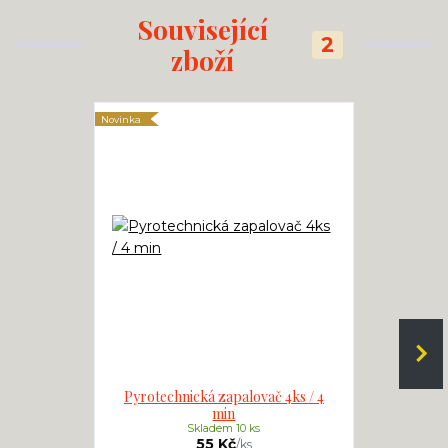
Související
2
zboží
Novinka
Novinka
Pyrotechnická zapalovač 4ks / 4
Elektric
min
Skladem 10 ks
55 Kč
/
ks