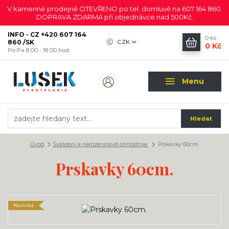
V kamenné prodejně OTEVŘENO po tel. domluvě na 607 164 860.
DOPRAVA ZDARMA při objednávce nad 500Kč.
INFO - CZ +420 607 164
0
ks
860 /SK
CZK
0 Kč
Po-Pa 8 00 - 18 00 hod
Menu
Hledat
Úvod
Svatební a narozeninové ohňostroje.
Prskavky 60cm.
Prskavky 60cm.
Novinka