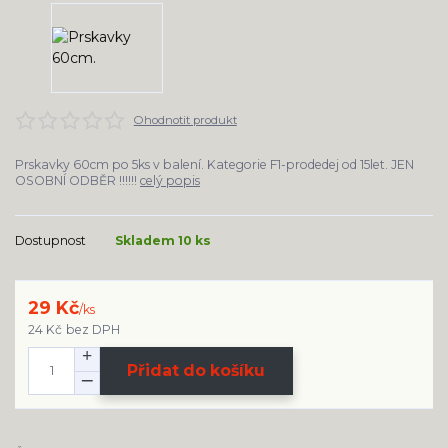
Ohodnotit produkt
Prskavky 60cm po 5ks v balení. Kategorie F1-prodedej od 15let. JEN
OSOBNÍ ODBĚR !!!!!!
celý popis
Dostupnost
Skladem 10 ks
29 Kč
/
ks
24 Kč
bez DPH
Přidat do košíku