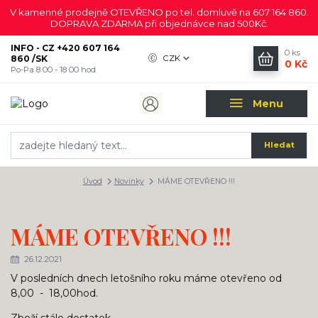
V kamenné prodejně OTEVŘENO po tel. domluvě na 607 164 860.
DOPRAVA ZDARMA při objednávce nad 500Kč.
INFO - CZ +420 607 164
0
ks
860 /SK
CZK
0 Kč
Po-Pa 8 00 - 18 00 hod
Menu
Hledat
Úvod
Novinky
MÁME OTEVŘENO !!!
MÁME OTEVŘENO !!!
26.12.2021
V posledních dnech letošního roku máme otevřeno od
8,00 - 18,00hod.
Zboží stále dostatek.