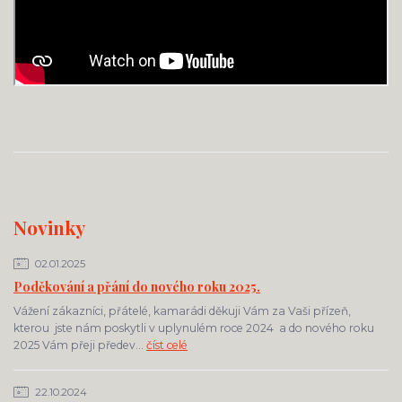
Novinky
02.01.2025
Poděkování a přání do nového roku 2025.
Vážení zákazníci, přátelé, kamarádi děkuji Vám za Vaši přízeň,
kterou jste nám poskytli v uplynulém roce 2024 a do nového roku
2025 Vám přeji předev...
číst celé
22.10.2024