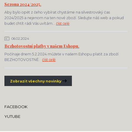
Sezona 2024/2025.
Aby bylo opět z čeho vybírat chystáme na silvestrovský čas
2024/2025 a nejenom na ten nové zboží. Sledujte náš web a pokud
budet chtít rádi Vás uvítám...
číst celé
06.02.2024
Bezhotovostní platby v našem Eshopu.
Počínaje dnem 5.2.2024 můžete v našem Eshopu platit za zboží
BEZHOTOVOSTNĚ.
číst celé
Zobrazit všechny novinky
FACEBOOK
YUTUBE