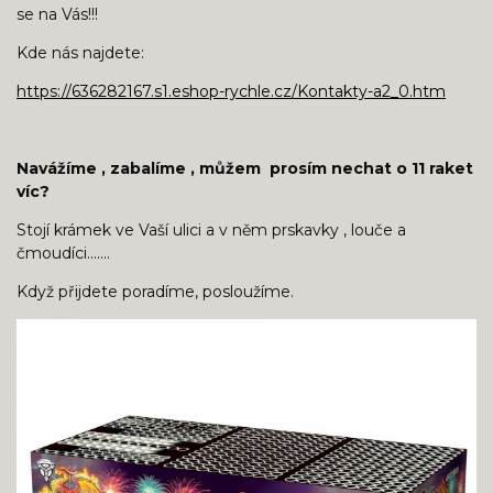
se na Vás!!!
Kde nás najdete:
https://636282167.s1.eshop-rychle.cz/Kontakty-a2_0.htm
Navážíme , zabalíme , můžem prosím nechat o 11 raket
víc?
Stojí krámek ve Vaší ulici a v něm prskavky , louče a
čmoudíci.......
Když přijdete poradíme, posloužíme.