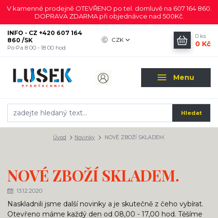
V kamenné prodejně OTEVŘENO po tel. domluvě na 607 164 860.
DOPRAVA ZDARMA při objednávce nad 500Kč.
INFO - CZ +420 607 164
0
ks
860 /SK
CZK
0 Kč
Po-Pa 8 00 - 18 00 hod
Menu
Hledat
Úvod
Novinky
NOVÉ ZBOŽÍ SKLADEM.
NOVÉ ZBOŽÍ SKLADEM.
13.12.2020
Naskladnili jsme další novinky a je skutečně z čeho vybírat.
Otevřeno máme každý den od 08,00 - 17,00 hod. Těšíme