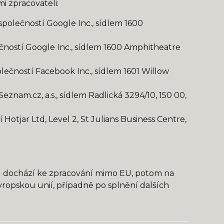
 zpracovateli:
polečností Google Inc., sídlem 1600
ností Google Inc., sídlem 1600 Amphitheatre
ečností Facebook Inc., sídlem 1601 Willow
znam.cz, a.s., sídlem Radlická 3294/10, 150 00,
otjar Ltd, Level 2, St Julians Business Centre,
e
ud dochází ke zpracování mimo EU, potom na
vropskou unií, případně po splnění dalších