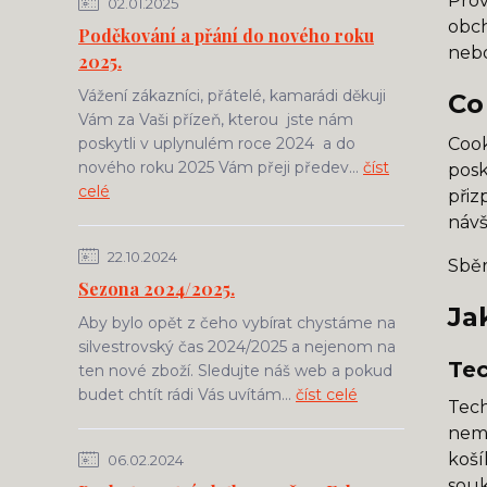
Prov
02.01.2025
obc
Poděkování a přání do nového roku
nebo
2025.
Vážení zákazníci, přátelé, kamarádi děkuji
Co
Vám za Vaši přízeň, kterou jste nám
poskytli v uplynulém roce 2024 a do
Cook
nového roku 2025 Vám přeji předev...
číst
posk
celé
přiz
návš
22.10.2024
Sběr
Sezona 2024/2025.
Ja
Aby bylo opět z čeho vybírat chystáme na
silvestrovský čas 2024/2025 a nejenom na
Tec
ten nové zboží. Sledujte náš web a pokud
budet chtít rádi Vás uvítám...
číst celé
Tech
nemo
koší
06.02.2024
souk