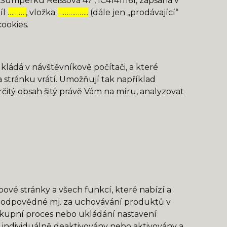
umperku Reissova 47 , IČ41411161, zapsaná v
íl
……….
, vložka
……………..
(dále jen „prodávající“
ookies.
kládá v návštěvníkově počítači, a které
a stránku vrátí. Umožňují tak například
určitý obsah šitý právě Vám na míru, analyzovat
vé stránky a všech funkcí, které nabízí a
 odpovědné mj. za uchovávání produktů v
nákupní proces nebo ukládání nastavení
individuálně deaktivovány nebo aktivovány a