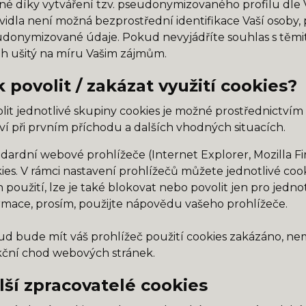
é díky vytváření tzv. pseudonymizovaného profilu dle V
vidla není možná bezprostřední identifikace Vaší osoby
donymizované údaje. Pokud nevyjádříte souhlas s těmit
h ušitý na míru Vašim zájmům.
k povolit / zakázat využití cookies?
lit jednotlivé skupiny cookies je možné prostřednictvím
ví při prvním příchodu a dalších vhodných situacích.
dardní webové prohlížeče (Internet Explorer, Mozilla F
ies. V rámci nastavení prohlížečů můžete jednotlivé coo
ch použití, lze je také blokovat nebo povolit jen pro jedno
rmace, prosím, použijte nápovědu vašeho prohlížeče.
d bude mít váš prohlížeč použití cookies zakázáno, ne
ční chod webových stránek.
lší zpracovatelé cookies