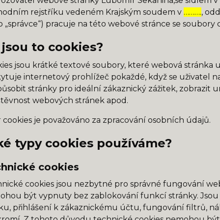
ozovatel webové stránky Lubomír Sekanina,se sídlem v Š
hodním rejstříku vedeném Krajským soudem v
……….
, odd
 „správce“) pracuje na této webové stránce se soubory c
 jsou to cookies?
ies jsou krátké textové soubory, které webová stránka u
ytuje internetový prohlížeč pokaždé, když se uživatel n
působit stránky pro ideální zákaznický zážitek, zobrazit 
těvnost webových stránek apod.
 cookies je považováno za zpracování osobních údajů.
ké typy cookies používáme?
hnické cookies
nické cookies jsou nezbytné pro správné fungování webo
hou být vypnuty bez zablokování funkcí stránky. Jsou
ku, přihlášení k zákaznickému účtu, fungování filtrů, 
romí. Z tohoto důvodu technické cookies nemohou být 