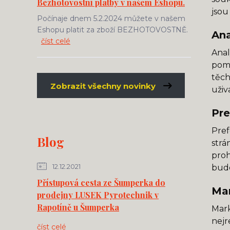
Bezhotovostní platby v našem Eshopu.
jsou
Počínaje dnem 5.2.2024 můžete v našem
Eshopu platit za zboží BEZHOTOVOSTNĚ.
Ana
číst celé
Anal
pomo
těch
Zobrazit všechny novinky
uživ
Pre
Pref
Blog
strá
proh
12.12.2021
budo
Přístupová cesta ze Šumperka do
Mar
prodejny LUSEK Pyrotechnik v
Rapotíně u Šumperka
Mark
nejr
číst celé