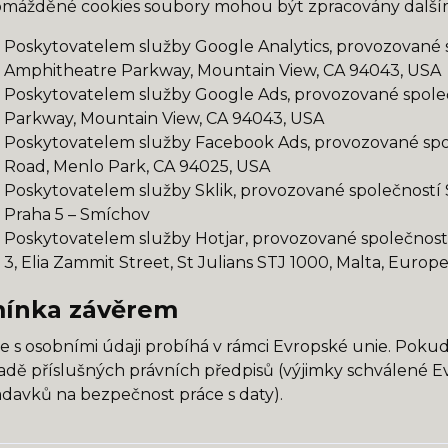
mážděné cookies soubory mohou být zpracovány dalšími
Poskytovatelem služby Google Analytics, provozované s
Amphitheatre Parkway, Mountain View, CA 94043, USA
Poskytovatelem služby Google Ads, provozované společ
Parkway, Mountain View, CA 94043, USA
Poskytovatelem služby Facebook Ads, provozované spol
Road, Menlo Park, CA 94025, USA
Poskytovatelem služby Sklik, provozované společností Se
Praha 5 – Smíchov
Poskytovatelem služby Hotjar, provozované společností H
3, Elia Zammit Street, St Julians STJ 1000, Malta, Europ
ínka závěrem
e s osobními údaji probíhá v rámci Evropské unie. Pok
adě příslušných právních předpisů (výjimky schválené E
davků na bezpečnost práce s daty).