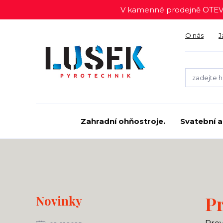
V kamenné prodejně OTEV
O nás
J
Zahradní ohňostroje.
Svatební a
Pr
Novinky