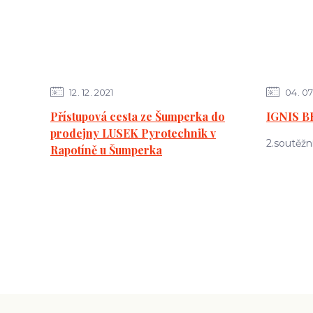
12
12
2021
04
07
Přístupová cesta ze Šumperka do
IGNIS B
prodejny LUSEK Pyrotechnik v
2.soutěžn
Rapotíně u Šumperka