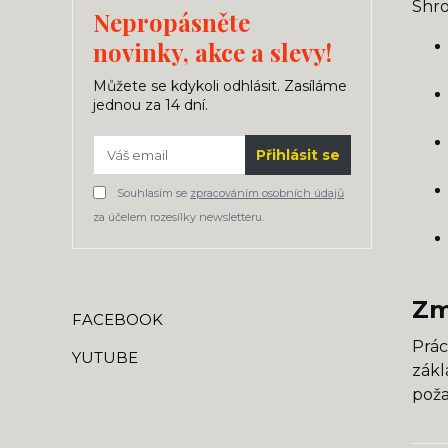
Shro
Nepropásněte
novinky, akce a slevy!
Můžete se kdykoli odhlásit. Zasíláme
jednou za 14 dní.
Přihlásit se
Souhlasím se
zpracováním osobních údajů
za účelem rozesílky newsletteru.
Zm
FACEBOOK
Prác
YUTUBE
zákl
poža