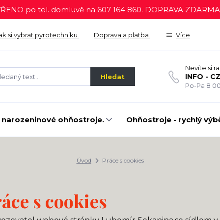
ŘENO po tel. domluvě na 607 164 860. DOPRAVA ZDARMA p
ak si vybrat pyrotechniku.
Doprava a platba.
Více
Nevíte si r
INFO - C
Hledat
Po-Pa 8 00
 narozeninové ohňostroje.
Ohňostroje - rychlý výbě
Úvod
Práce s cookies
áce s cookies