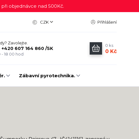
ři objednávce nad 500Kč.
CZK
Přihlášení
ady? Zavolejte.
0
ks
Z +420 607 164 860 /SK
0 Kč
 - 18 00 hod
r.
Zábavní pyrotechnika.